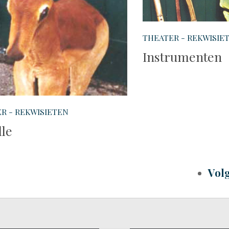
THEATER - REKWISIE
Instrumenten
R - REKWISIETEN
lle
Vol