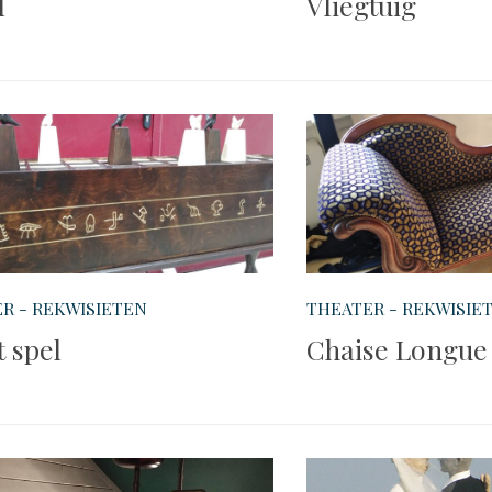
l
Vliegtuig
R - REKWISIETEN
THEATER - REKWISIE
 spel
Chaise Longue