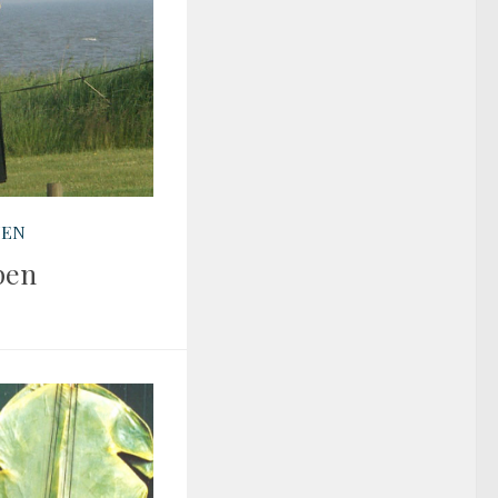
TEN
pen