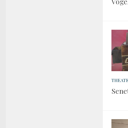
Voge
THEATE
Senet