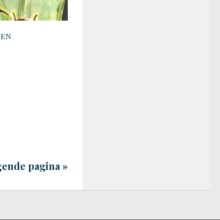
TEN
gende pagina »