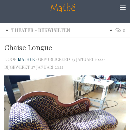
Doorgaan naar inhoud
THEATER - REKWISIETEN
0
Chaise Longue
DOOR
MATHEE
· GEPUBLICEERD
23 JANUARI 2022
·
BIJGEWERKT
27 JANUARI 2022