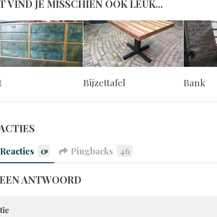
T VIND JE MISSCHIEN OOK LEUK...
t
Bijzettafel
Bank
EACTIES
Reacties
0
Pingbacks
46
 EEN ANTWOORD
tie