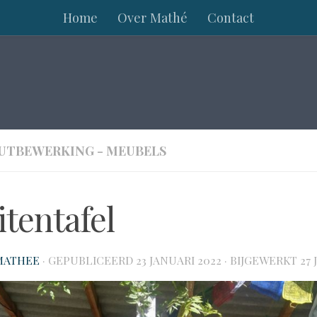
Home
Over Mathé
Contact
UTBEWERKING - MEUBELS
itentafel
MATHEE
· GEPUBLICEERD
23 JANUARI 2022
· BIJGEWERKT
27