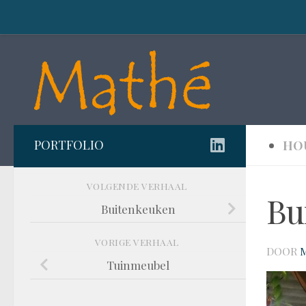
Doorgaan naar inhoud
PORTFOLIO
HO
VOLGENDE VERHAAL
Bu
Buitenkeuken
VORIGE VERHAAL
DOOR
Tuinmeubel